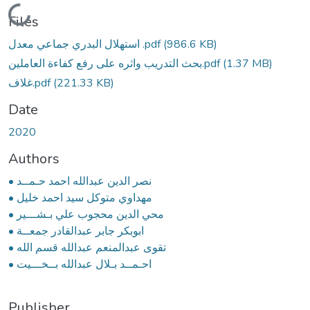
Loading...
Files
استهلال البدري جماعي معدل .pdf
(986.6 KB)
بحث التدريب واثره على رفع كفاءة العاملين.pdf
(1.37 MB)
غلاف.pdf
(221.33 KB)
Date
2020
Authors
• نصر الدين عبدالله احمد حـمــد
• مهداوي متوكل سيد احمد خليل
• محي الدين محجوب علي بـشـــير
• ابوبكر جابر عبدالقادر جمعــة
• تقوى عبدالمنعم عبدالله قسم الله
• احـمــد بـلال عبدالله بــخـــيت
Publisher