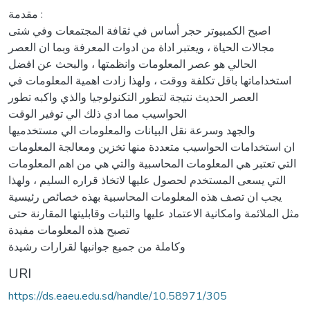
مقدمة :
اصبح الكمبيوتر حجر أساس في ثقافة المجتمعات وفي شتى
مجالات الحياة ، ويعتبر اداة من ادوات المعرفة وبما ان العصر
الحالي هو عصر المعلومات وانظمتها ، والبحث عن افضل
استخداماتها باقل تكلفة ووقت ، ولهذا زادت اهمية المعلومات في
العصر الحديث نتيجة لتطور التكنولوجيا والذي واكبه تطور
الحواسيب مما ادي ذلك الي توفير الوقت
والجهد وسرعة نقل البيانات والمعلومات الي مستخدميها
ان استخدامات الحواسيب متعددة منها تخزين ومعالجة المعلومات
التي تعتبر هي المعلومات المحاسبية والتي هي من اهم المعلومات
التي يسعى المستخدم لحصول عليها لاتخاذ قراره السليم ، ولهذا
يجب ان تصف هذه المعلومات المحاسبية بهذه خصائص رئيسية
مثل الملائمة وامكانية الاعتماد عليها والثبات وقابليتها المقارنة حتى
تصبح هذه المعلومات مفيدة
وكاملة من جميع جوانبها لقرارات رشيدة
URI
https://ds.eaeu.edu.sd/handle/10.58971/305