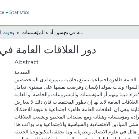
ce
Statistics
ﺩﻭﺭ ﺍﻟﻌﻼﻗﺎﺕ ﺍﻟﻌﺎﻣﺔ في تحﺴين ﺃﺩﺍء ﺍلمﺆﺳﺴﺎﺕ
بحوث ا
ﺩﻭﺭ ﺍﻟﻌﻼﻗﺎﺕ ﺍﻟﻌﺎﻣﺔ ف
Abstract
المقدمة :
 العامة ظاهرة اجتماعية تتمتع بجاذبية متميزة لدى المتخصصين
 السواء ولدت بمولد الإنسان وفرضت نفسها على مستوى تعامل
أفراد فيما بينهم أو المؤسسات والمشروعات والخاصة أو العامة
العلاقات العامة لابد لها إن تطور المجتمعات فان ذلك لا يتعارض
ثابتة وهي إن العلاقات العامة ظاهرة اجتماعية ة نتيجة للاحتكاك
راده ومؤسساته وهيئاته ومع تعقيدات المجتمع وتشعب العلاقات
 شتى الميادين الاقتصادية والسياسية والاجتماعية وما يواكب هذا
ائل في علوم الاتصال ونظرياته وما تحققه التكنولوجيا الحديثة