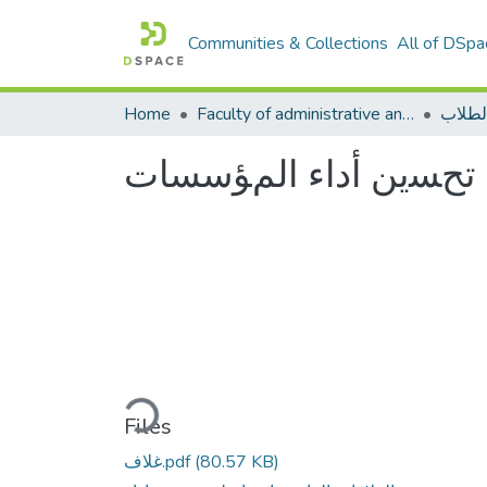
Communities & Collections
All of DSpa
لطلاب
Faculty of administrative and economic sciences كليةالعلوم الادارية والاقتصادية
Home
ي تحﺴين ﺃﺩﺍء ﺍلمﺆﺳﺴﺎﺕ
Loading...
Files
(80.57 KB)
غلاف.pdf