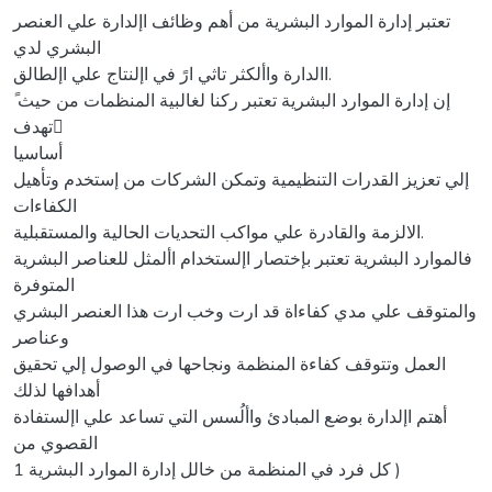
تعتبر إدارة الموارد البشرية من أهم وظائف اإلدارة علي العنصر
البشري لدي
االدارة واألكثر تاثي ارً في اإلنتاج علي اإلطالق.
ً إن إدارة الموارد البشرية تعتبر ركنا لغالبية المنظمات من حيث
تهدف ً
أساسيا
إلي تعزيز القدرات التنظيمية وتمكن الشركات من إستخدم وتأهيل
الكفاءات
الالزمة والقادرة علي مواكب التحديات الحالية والمستقبلية.
فالموارد البشرية تعتبر بإختصار اإلستخدام األمثل للعناصر البشرية
المتوفرة
والمتوقف علي مدي كفاءاة قد ارت وخب ارت هذا العنصر البشري
وعناصر
العمل وتتوقف كفاءة المنظمة ونجاحها في الوصول إلي تحقيق
أهدافها لذلك
أهتم اإلدارة بوضع المبادئ واألُسس التي تساعد علي اإلستفادة
القصوي من
1 كل فرد في المنظمة من خالل إدارة الموارد البشرية )