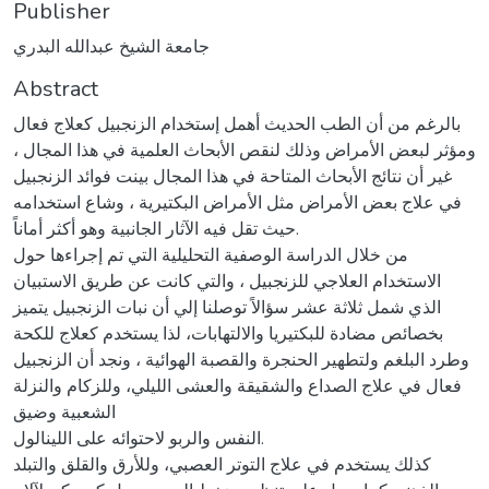
Publisher
جامعة الشيخ عبدالله البدري
Abstract
بالرغم من أن الطب الحديث أهمل إستخدام الزنجبيل كعلاج فعال
ومؤثر لبعض الأمراض وذلك لنقص الأبحاث العلمية في هذا المجال ،
غير أن نتائج الأبحاث المتاحة في هذا المجال بينت فوائد الزنجبيل
في علاج بعض الأمراض مثل الأمراض البكتيرية ، وشاع استخدامه
حيث تقل فيه الآثار الجانبية وهو أكثر أماناً.
من خلال الدراسة الوصفية التحليلية التي تم إجراءها حول
الاستخدام العلاجي للزنجبيل ، والتي كانت عن طريق الاستبيان
الذي شمل ثلاثة عشر سؤالاً توصلنا إلي أن نبات الزنجبيل يتميز
بخصائص مضادة للبكتيريا والالتهابات، لذا يستخدم كعلاج للكحة
وطرد البلغم ولتطهير الحنجرة والقصبة الهوائية ، ونجد أن الزنجبيل
فعال في علاج الصداع والشقيقة والعشى الليلي، وللزكام والنزلة
الشعبية وضيق
النفس والربو لاحتوائه على اللينالول.
كذلك يستخدم في علاج التوتر العصبي، وللأرق والقلق والتبلد