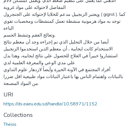
الذهني كما يعمل على تنظيم ضغط الدم، ويعمل كمسكن لآلام
المفاصل لاحتوائه على مواد غروية
ويعتبر الزنجبيل مدعم للخلايا لإحتوائه على الجنجرول ( gigrol ). كما
توجد به مواد هرمونية منشطة تعمل كمنشطات ومخصبات تقوي
الباءه
وتعالج العقم وتنشط الجسم.
أيضا من خلال التحليل الذي تم إجراءه وجد أن معظم نتائج
الاستخدام كانت ايجابية ، أن معظم الذين استخدموا الزنجبيل
استشاروا خبيراً في العلاج للحصول علي نتائج ايجابيه، وهذا يدل
علي مدي الوعي والمعرفة العلمية لدي
أفراد المجتمع في الآونة الخيرة وأيضاً لازدهار علوم التداوي
بالنباتات واهتمام الناس بها باعتبار النباتات مواد طبيعية اقل ضررا
من المواد المصنعة.
URI
https://ds.eaeu.edu.sd/handle/10.58971/1152
Collections
Thesis