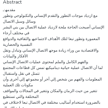
Abstract
مقدمھ:ـ
مع ازدیاد موجات التطور والتقدم الإنساني والتكنولوجي وتطور
وسائل وسبل الاتصال
الإنساني أصبحت الحاجة ملحة لازدیاد عملیة الاتصال بین بني البشر
في مختلف أرجاء
المعمورة وتطور تبعا لتلك الأھداف لاجتماعیھ والثقافیة والدوافع
النفسیة والحضاریة
والاقتصادیة من وراء زیادة موجھ الاتصال الإنساني وتبادل ونقل
الأفكار والبیانات
والفھم الكامل والملم لمحتوى عملیات الاتصال الإنساني.
لما أن الاتصال عملیة حیاتیة دینامیكیھ تمس كل قطاعات المجتمع
تتمثل في نقل واستقبال
المعلومات والفھم من شخص إلي أخر أو مجموعھ إلي أخرى وأن
مكونات تلك العملیة
تتغیر من حیث الزمان والمكان وتتغیر في المجالات والمواقف
المختلفة والتي تستطیع
بالضرورة استخدام أسالیب مختلفة في الاتصال تبعا لاختلاف في