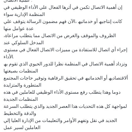
عملیة الاتصال .
إن أھمیة الاتصال تكمن في أثرھا الفعال علي الأداء الوظیفي في
المنظمة الإداریة سواء
كانت إنتاجیھ أو خدماتیھ ،الآن فھم مضمون الرسالة یتوقف علي
عدة عوامل منھا
،الظروف والموقف والغرض من الاتصال مما یتطلب مراعاة
المدخل السلوكي عند
إجراء أي اتصال للاستفادة من ممیزات الاتصال الفعال في مستوى
الأداء.
وتزداد أھمیة الاتصال في المنظمة نظرا للدور الحیوي الذي تقوم بھ
المنظمات بصیغتھا
ألاقتصادیھ أو الخدماتیھ في تحقیق الرفاھیة وتوفیر حاجات المجتمع
المتطورة والمتزایدة
دوما وھذا یتطلب رفع مستوى الأداء الوظیفي للعاملین في ھذه
المنظمات الجدیدة
لمواجھة كل ھذه التحدیات ھذا العصر الجدید والذي یتطلب السرعة
والدقة والتخطیط
الجدید في نقل وتفھم الأوامر والتعلیمات من الإدارة العلیا إلي
العاملین لسیر عمل