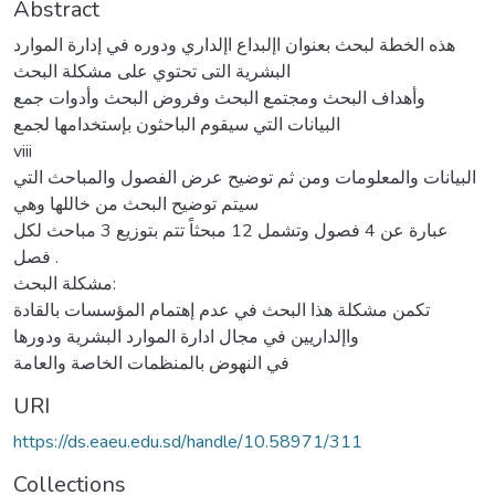
Abstract
هذه الخطة لبحث بعنوان اإلبداع اإلداري ودوره في إدارة الموارد
البشرية التى تحتوي على مشكلة البحث
وأهداف البحث ومجتمع البحث وفروض البحث وأدوات جمع
البيانات التي سيقوم الباحثون بإستخدامها لجمع
viii
البيانات والمعلومات ومن ثم توضيح عرض الفصول والمباحث التي
سيتم توضيح البحث من خاللها وهي
عبارة عن 4 فصول وتشمل 12 مبحثاً تتم بتوزيع 3 مباحث لكل
فصل .
مشكلة البحث:
تكمن مشكلة هذا البحث في عدم إهتمام المؤسسات بالقادة
واإلداريين في مجال ادارة الموارد البشرية ودورها
في النهوض بالمنظمات الخاصة والعامة
URI
https://ds.eaeu.edu.sd/handle/10.58971/311
Collections