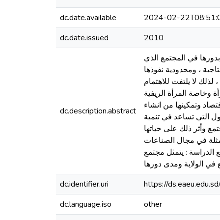
dc.date.available
2024-02-22T08:51:
dc.date.issued
2010
بدورها في المجتمع الذي
تاجية ، ومحدودية نفوذها
 لذلك لا يلتفت للاهتمام
لدراسة بأنها تهدف إلى تحقيق بعض الأغراض وهي تتمثل في الأتي : 1 تعليم المرأة وخاصة المرأة الريفية
 .. 3 تنمية المرأة ومساهمتها في الاقتصاد وتمكينها من انشاء
dc.description.abstract
 الحلول التي تساعد في تنمية
تمع وأثر ذلك على حياتها
تمثلة في مجال الصناعات
ع الدراسة : يتمثل مجتمع
 في الولاية ومدى دورها
dc.identifier.uri
https://ds.eaeu.edu.
dc.language.iso
other