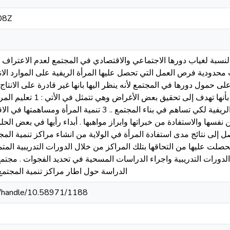
08Z
النسبة لغياب دورها الاجتماعي والاقتصادي في المجتمع لعدم الاعتراف 
نب محدودية فرص العمل التي تحصل عليها المرأة الريفية على الموارد الان
ى حمول دورها في المجتمع لأنه ينظر اليها بانها غير قادرة على الانتاج ،
بتعليمها . أهداف البحث : البرز اهمية هذه ا
لكي تساهم في تنمية الريف . 2 تنمية المرأة الريفية لكي تساهم في بناء المجتمع
يفية التعبير عن نفسها والاستفادة من خبراتها وابراز مواهبها . أبداء رأيها في بعض
صل إلى نتائج مدى استفادة المرأة في الولاية من انشاء مراكز تنمية المج
حصلت عليها من التحاقها بتلك المراكز من خلال الدورات التدريبية الم
 الدورات التدريبية واجراء الدراسات المسحية في تحديد الفجوات . مجتم
الدراسة حول اطار مراكز تنمية المجتمع
sd/handle/10.58971/1188