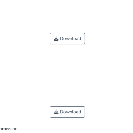
Download
Download
ubmission