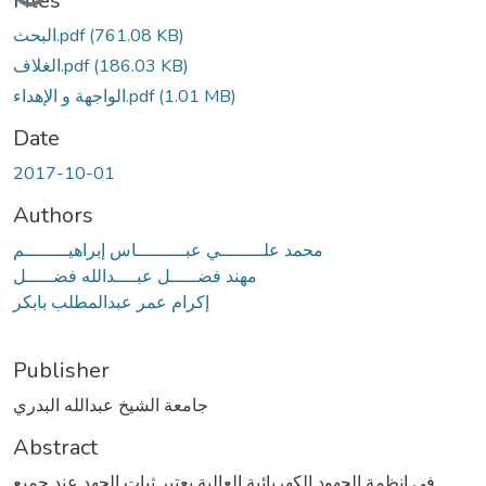
Loading...
Files
البحث.pdf
(761.08 KB)
الغلاف.pdf
(186.03 KB)
الواجهة و الإهداء.pdf
(1.01 MB)
Date
2017-10-01
Authors
محمد علــــــــي عبـــــــــاس إبراهيــــــــم
مهند فضـــــل عبــــدالله فضـــــل
إكرام عمر عبدالمطلب بابكر
Publisher
جامعة الشيخ عبدالله البدري
Abstract
في انظمة الجهود الكهربائية العالية يعتبر ثبات الجهد عند جميع