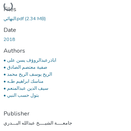
Loading...
Files
(2.34 MB)
النهائي.pdf
Date
2018
Authors
• اباذرعبدالروؤف يسن على
• صفية معتصم الصادق
• الريح يوسف الريح محمد
• مناسك ابراهيم طـه
• سيف الدين عبدالمنعم
• بتول حسب النبي
Publisher
جامعــــة الشيــــخ عبدالله البـــدري