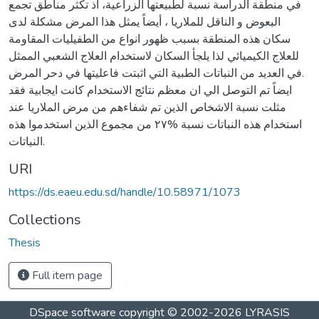
في منطقة الدراسة نسبة لطبيعتها الزراعية، اذ تكثر مناطق تجمع
البعوض و الناقل للملاريا ، أيضاً يمثل هذا المرض مشكلة لدى
سكان هذه المنطقة بسبب ظهور انواع من الطفيليات المقاومة
للعلاج الكيميائي لذا يلجأ السكان لاستخدام العلاج الشعبي الممثل
في العديد من النباتات الطبية التي اثبتت فاعليتها في دحر المرض.
ايضاً تم التوصل الي ان معظم نتائج الاستخدام كانت ايجابية فقد
مثلت نسبة الاشخاص الذين تم شفاءهم من مرض الملاريا عند
استخدام هذه النباتات نسبة %۲۷ من مجموع الذين استخدموا هذه
النباتات.
URI
https://ds.eaeu.edu.sd/handle/10.58971/1073
Collections
Thesis
Full item page
DSpace software
copyright © 2002-2026
LYRASIS