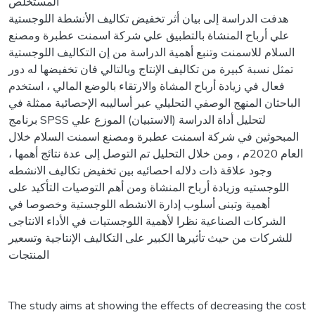
المستخلص
هدفت الدراسة إلى بيان أثر تخفيض تكاليف الأنشطة اللوجستية
علي أرباح المنشاة بالتطبيق علي شركة اسمنت عطبرة ومصنع
السلام للاسمنت وتنبع أهمية الدراسة من إن التكاليف اللوجستية
تمثل نسبة كبيرة من تكاليف الإنتاج وبالتالي فان تخفيضها له دور
فعال في زيادة أرباح المشاة والارتقاء بالوضع المالي ، استخدم
الباحثان المنهج الوصفي التحليلي عبر أساليبه الإحصائية ممثلة في
برنامج SPSS لتحليل أداة الدراسة (الاستبيان) الموزع علي
المبحوثين في شركة اسمنت عطبرة ومصنع اسمنت السلام خلال
العام 2020م ، ومن خلال التحليل تم التوصل إلى عدة نتائج أهمها ،
وجود علاقة ذات دلاله احصائيه بين تخفيض تكاليف الانشطه
اللوجستيه وزيادة أرباح المنشاة ومن أهم التوصيات التأكيد على
أهمية وتبنى أسلوب إدارة الانشطه اللوجستية وخصوصا في
الشركات الصناعية نظرا لأهمية اللوجستيات في الأداء الانتاجى
للشركات من حيث تأثيرها الكبير على التكاليف الإنتاجية وتسعير
المنتجات
The study aims at showing the effects of decreasing the cost