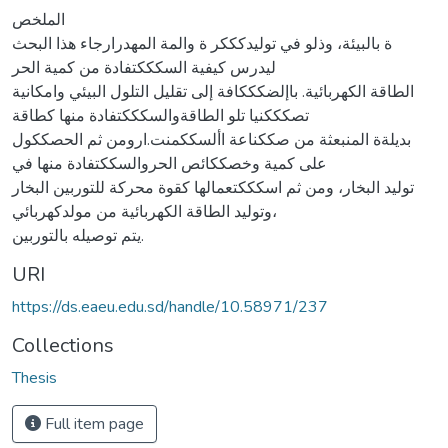
الملخص
ة بالبيئة، وذلو في توليدكككر ة والمة المهدرارجاء هذا البحث
ليدرس كيفية السكككتفادة من كمية الحر
الطاقة الكهربائية. باإلضكككافة إلى تقليل التلول البيئي وامكانية
تصكككنيا تلو الطاقةوالسكككتفادة منها كطاقة
بديلةة المنبعثة من صككناعة األسككمنت.ارومن ثم الحصككول
على كمية وخصككائص الحروالسككتفادة منها في
توليد البخار، ومن ثم اسكككتعمالها كقوة محركة للتوربين البخار
،وتوليد الطاقة الكهربائية من مولدكهربائي
يتم توصيله بالتوربين.
URI
https://ds.eaeu.edu.sd/handle/10.58971/237
Collections
Thesis
Full item page