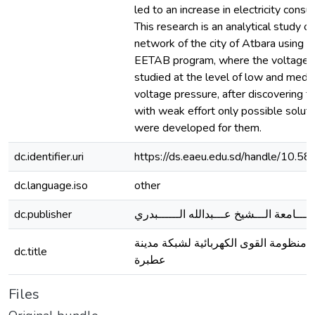
led to an increase in electricity consu
This research is an analytical study of
network of the city of Atbara using t
EETAB program, where the voltage
studied at the level of low and medi
voltage pressure, after discovering th
with weak effort only possible solut
were developed for them.
dc.identifier.uri
https://ds.eaeu.edu.sd/handle/10.5
dc.language.iso
other
dc.publisher
جـــامعة الـــشيخ عـــبدالله الــــــبدري
منظومة القوى الكهربائية لشبكة مدينة
dc.title
عطبرة
Files