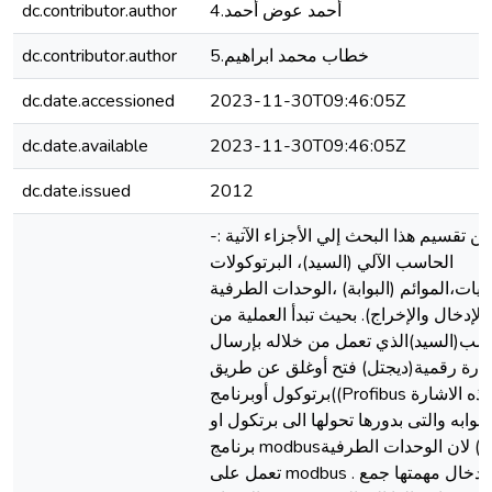
dc.contributor.author
4.أحمد عوض أحمد
dc.contributor.author
5.خطاب محمد ابراهيم
dc.date.accessioned
2023-11-30T09:46:05Z
dc.date.available
2023-11-30T09:46:05Z
dc.date.issued
2012
يمكن تقسيم هذا البحث إلي الأجزاء الآتية
الحاسب الآلي (السيد)، البرتوكولات
،يات،الموائم (البوابة) ،الوحدات الطرفية
(لإدخال والإخراج). بحيث تبدأ العملية من
سب(السيد)الذي تعمل من خلاله بإرسال
ارة رقمية(ديجتل) فتح أوغلق عن طريق
برتوكول أوبرنامج((Profibus وهذه الاشارة
لبوابه والتى بدورها تحولها الى برتكول او
برنامج modbusلان الوحدات الطرفية ((DO-DI
تعمل على modbus . وحدة الادخال مهمتها جمع