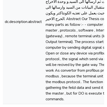
نات ثم ارسالها الى السيد,و وحدة الاخراج
ستقبال البيانات من السيد وارسالها الى
 حيث يعمل على تغذيه الكونتاكتر ويكون
الخرج الاخير. Abstract Our Thesis contains
dc.description.abstract
many parts as follow :- - computer A
master , protocols , software , Interf
(gateway) , remote terminal units (Inp
Output terminal). The process start 
computer by sending digital signal ser
Open or close any device via profibu
protocol , the signal which send via ma
will be recived by the gate way. The
work As convertor from profibus pro
modbus , because the terminal unit u
the modbus protocol . The function of
gathering the feild data and send it b
the master , but for DO is execute t
commands.