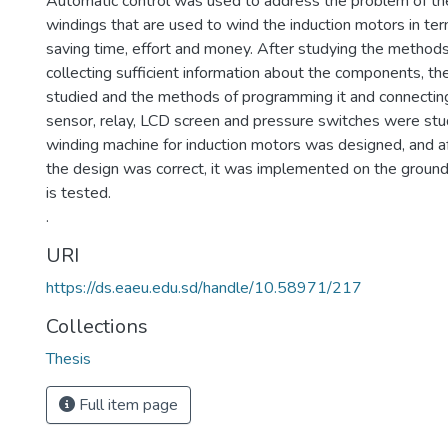
Automatic control was used to address the problem of th
windings that are used to wind the induction motors in te
saving time, effort and money. After studying the method
collecting sufficient information about the components, t
studied and the methods of programming it and connecting 
sensor, relay, LCD screen and pressure switches were stu
winding machine for induction motors was designed, and a
the design was correct, it was implemented on the groun
is tested.
.
URI
https://ds.eaeu.edu.sd/handle/10.58971/217
Collections
Thesis
Full item page