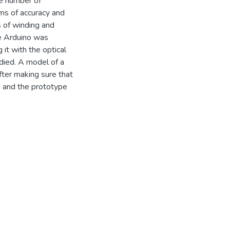
e number of
rms of accuracy and
s of winding and
he Arduino was
it with the optical
died. A model of a
fter making sure that
d and the prototype