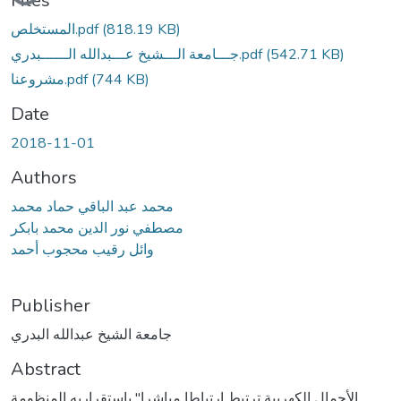
Files
(818.19 KB)
المستخلص.pdf
(542.71 KB)
جـــامعة الـــشيخ عـــبدالله الــــــبدري.pdf
(744 KB)
مشروعنا.pdf
Date
2018-11-01
Authors
محمد عبد الباقي حماد محمد
مصطفي نور الدين محمد بابكر
وائل رقيب محجوب أحمد
Publisher
جامعة الشيخ عبدالله البدري
Abstract
الأحمال الكهربية ترتبط ارتباطا مباشرا" باستقراريه المنظومة