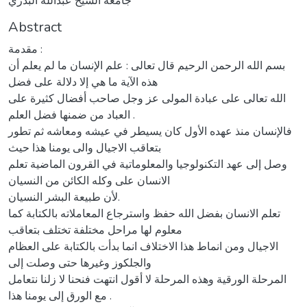
جامعة الشيخ عبدالله البدري
Abstract
مقدمة :
بسم الله الرحمن الرحيم قال تعالى : علم الإنسان ما لم يعلم أن
هذه الآية ما هي إلا دلالة على فضل
الله تعالى على عبادة المولى عز وجل صاحب أفضال كثيرة على
العباد من ضمنها فضل العلم .
فالإنسان منذ عهده الأول كان يسيطر في عيشه ومعاشه ثم تطور
بتعاقب الاجيال والى يومنا هذا حيث
وصل إلى عهد التكنولوجيا والمعلوماتية في القرون الماضية تعلم
الانسان على وكله الكائن من النسيان
لأن طبيعة البشر النسيان.
تعلم الانسان بفضل الله حفظ واسترجاع المعاملاته بالكتابة كما
معلوم لها مراحل مختلفة تختلف بتعاقب
الاجيال ومن انماط هذا الاختلاف انما بدأت بالكتابة على العظام
والجلكوز وغيرها حتى وصلت إلى
المرحلة الورقية وهذه المرحلة لا أقول انتهت فنحنا لا زلنا نتعامل
مع الورق إلى يومنا هذا .