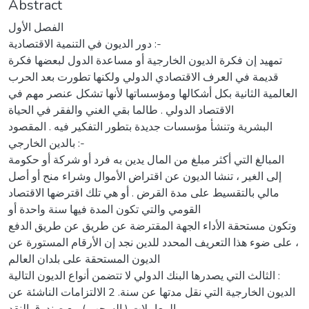
Abstract
الفصل الأول
دور الديون في التنمية الاقتصادية :-
تمهيد إن فكرة الديون الخارجية أو مساعدة الدول لبعضها فكرة
قديمة في العرف الاقتصادي الدولي ولكنها تطورت بعد الحرب
العالمية الثانية بكل أشكالها ومؤسساتها لأنها تشكل عنصر مهم في
الاقتصاد الدولي . طالما بقي الغني والفقر في الحياة
البشرية وتنشأ مؤسسات جديدة بتطور التفكير فيه . المقصود
بالدين الخارجي :-
المبالغ التي أكثر مبلغ من المال يدين به فرد أو شركة أو حكومة
إلى الغير ، تنشا الديون عن اقتراض الأموال وشراء منح أو أصل
مالي بالتقسيط على مدة القرض . أو هي تلك اقترضها الاقتصاد
القومي والتي تكون المدة فيها سنة واحدة أو
وتكون مستحقة الأداء الجهة المقترضة عن طريق عن طريق الدفع
، على ضوء هذا التعريف المحدد للدين نجد إن الأرقام المستورة عن
الديون المستحقة على بلدان العالم
الثالث التي يصدرها البنك الدولي لا تتضمن أنواع الديون التالية :
الديون الخارجية التي نقل مدتها عن سنة. 2 الالتزامات الناشئة عن
المعاملات ( السحب ) مع صندوق النقد