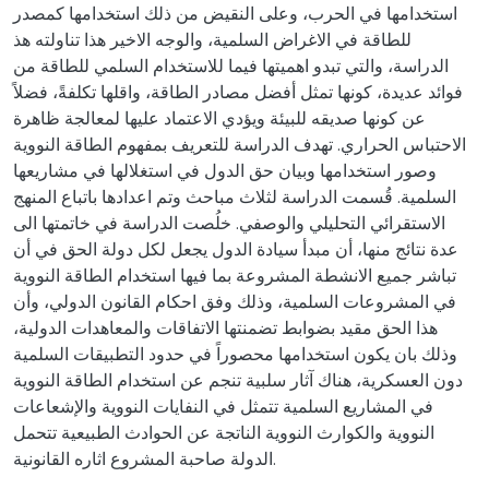
استخدامها في الحرب، وعلى النقيض من ذلك استخدامها كمصدر
للطاقة في الاغراض السلمية، والوجه الاخير هذا تناولته هذ
الدراسة، والتي تبدو اهميتها فيما للاستخدام السلمي للطاقة من
فوائد عديدة، كونها تمثل أفضل مصادر الطاقة، واقلها تكلفةً، فضلاً
عن كونها صديقه للبيئة ويؤدي الاعتماد عليها لمعالجة ظاهرة
الاحتباس الحراري. تهدف الدراسة للتعريف بمفهوم الطاقة النووية
وصور استخدامها وبيان حق الدول في استغلالها في مشاريعها
السلمية. قُسمت الدراسة لثلاث مباحث وتم اعدادها باتباع المنهج
الاستقرائي التحليلي والوصفي. خلُصت الدراسة في خاتمتها الى
عدة نتائج منها، أن مبدأ سيادة الدول يجعل لكل دولة الحق في أن
تباشر جميع الانشطة المشروعة بما فيها استخدام الطاقة النووية
في المشروعات السلمية، وذلك وفق احكام القانون الدولي، وأن
هذا الحق مقيد بضوابط تضمنتها الاتفاقات والمعاهدات الدولية،
وذلك بان يكون استخدامها محصوراً في حدود التطبيقات السلمية
دون العسكرية، هناك آثار سلبية تنجم عن استخدام الطاقة النووية
في المشاريع السلمية تتمثل في النفايات النووية والإشعاعات
النووية والكوارث النووية الناتجة عن الحوادث الطبيعية تتحمل
الدولة صاحبة المشروع اثاره القانونية.