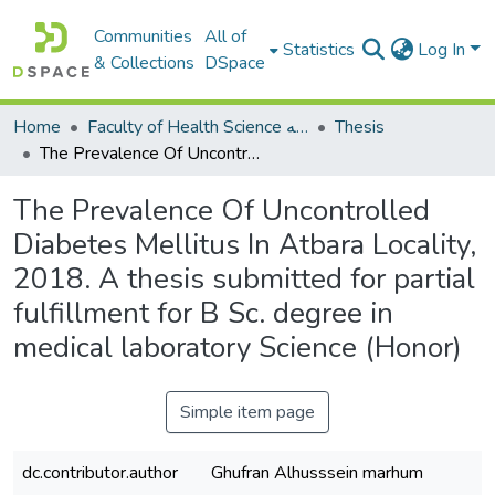
Communities
All of
Statistics
Log In
& Collections
DSpace
Home
Faculty of Health Science كلية العلوم الصحيه
Thesis
The Prevalence Of Uncontrolled Diabetes Mellitus In Atbara Locality, 2018. A thesis submitted for partial fulfillment for B Sc. degree in medical laboratory Science (Honor)
The Prevalence Of Uncontrolled
Diabetes Mellitus In Atbara Locality,
2018. A thesis submitted for partial
fulfillment for B Sc. degree in
medical laboratory Science (Honor)
Simple item page
dc.contributor.author
Ghufran Alhusssein marhum