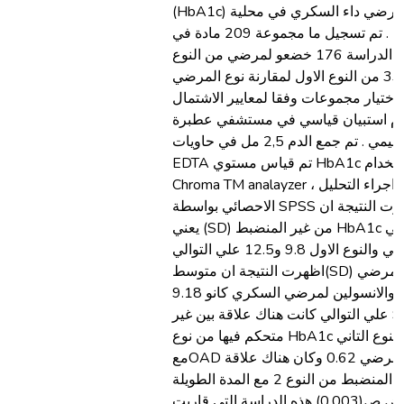
(HbA1c) بين مرضي داء السكري في محلية
عطبرة . تم تسجيل ما مجموعة 209 مادة في
هذه الدراسة 176 خضعو لمرضي من النوع
التاني و33 من النوع الاول لمقارنة نوع المرضي
1تم اختيار مجموعات وفقا لمعايير الاشتمال
ام استبيان قياسي في مستشفي عطبرة
التعليمي . تم جمع الدم 2,5 مل في حاويات
EDTA تم قياس مستوي HbA1c باستخدام
Chroma TM analayzer ، تم اجراء التحليل
الاحصائي بواسطة SPSS واظهرت النتيجة ان
يعني (SD) من غير المنضبط HbA1c لمرضي
النوع التاني والنوع الاول 9.8 و12.5 علي التوالي
اظهرت النتيجة ان متوسط(SD) للعلاج للمرضي
بالفم والانسولين لمرضي السكري كانو 9.18
و9.7 علي التوالي كانت هناك علاقة بين غير
متحكم فيها من نوع HbA1c من النوع التاني
معOAD من المرضي 0.62 وكان هناك علاقة
بين غير المنضبط من النوع 2 مع المدة الطويلة
من المرض ص(0.003) هذه الدراسة التي قاربت