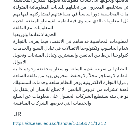
لجتها وتحويلها الى بيانات معلوماتية تحويلها التقارير المحاسبية
ي ستخلصها المديرون من تحليلهم للبيانات المعلوماتية المتولدة
ات المحاسبية دور اساسياً في مساعدتهم لمشاركتهم لمهامهم
ثل للمعلومات الذي تتساوى فيه انظمة القيمة او المنفعة الحدية
للمعلومات مع التكلفة
الحدية لاعدادها وتوزيعها
معلومات المحاسبية قد ساهم في الاقتصاد فيما يعرف بالتجارة
تخدام الحاسوب وتكنولوجيا الاتصالات في تبادل السلع والخدمات
نولوجيا الربط بين البائعين والمشترين وتبادل المنتجات وتحويل
الاموال .
النظام الى سرعة تقديم السلعة وباسعار منخفضة وجودة عالية
النظام لا يستاجر محلاً ولا يحتفظ بمخزون يزيد من تكلفة السلعة .
مزايا التجارة الالكترونية يوفر النظام سلعة وخدمات للمستهلك
دة عشرات من عروض البائعين . لا تحتاج للانسان ان ينتقل بل
و في بيته يستطيع الشركات الحصول على معلومات عن السلع
والخدمات التي تعرضها الشركات المنافسة
URI
https://ds.eaeu.edu.sd/handle/10.58971/1212