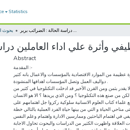
ce
Statistics
الرضا الوظيفي وأثرة علي اداء العاملين دراسة الحالة : الضرائب بربر
بحوث ا
يفي وأثرة علي اداء العاملين دراس
Abstract
المقدمة :-
 عظيمة من الموارد الاقتصادية بالمؤسسات والاعمال بانه كثير
دواليف العمل وتصل المؤسسات اهدافها المنشودة .
لا يقدر بثمن ومن القرن الأخير قد ادخلت التكنلوجيا في كثير من
لكن من صنع هذه التكنلوجيا ؟ ومن الذي يريدها ؟ الا هو الانسان .
 علماء كتاب العلوم الانسانية سلوكية ركزوا جل اهتمامهم على
مناحي الحياة و التي من بينها حياة الفرد العملية بالتالي خطة
ي في اهتمام الباحثين وممارسين الادارة واهتمام وعلم النفس
ات العلاقة واظهرت الكثير من الدراسات والبحوث تحاول الاجابة