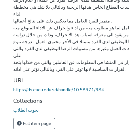
ئلة وخاصة المتعلقة بمدى الرضا الفرد عن عمله أو عدم الرضا ..
ات القطاع الخاص هدفها الربحية وبالتالي بلا شك هي مخططة
لداء
متميز للفرد العامل مما يعكس ذلك على نتائج أعمالها .
مل لما هو مطلوب منه من اداء وانحراف عن الاداء المتوقع منه
ا أمر يقود الى معرفة اسباب هذا الانحراف، وذلك من خلال دراسة
الوظيفي لدى الفرد متمثلا في الأجر محتوى العمل ، درجة تنوع
عات العمل وغيرها من مسببات الرضا الوظيفي لدى الفرد والتي
على
ار في المنشا في المعلومات عن العاملين والتي من خلالها يتخذ
القرارات المناسبة لانها توثر على الفرد وبالتالي تؤثر على ادائه.
URI
https://ds.eaeu.edu.sd/handle/10.58971/984
Collections
بحوث الطلاب
Full item page