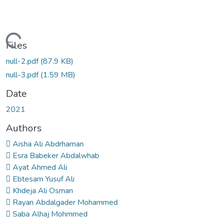
ading...
Files
null-2.pdf
(87.9 KB)
null-3.pdf
(1.59 MB)
Date
2021
Authors
 Aisha Ali Abdrhaman
 Esra Babeker Abdalwhab
 Ayat Ahmed Ali
 Ebtesam Yusuf Ali
 Khdeja Ali Osman
 Rayan Abdalgader Mohammed
 Saba Alhaj Mohmmed