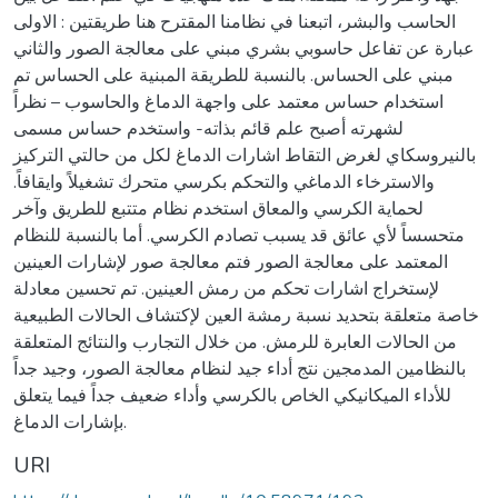
الحاسب والبشر، اتبعنا في نظامنا المقترح هنا طريقتين : الاولى
عبارة عن تفاعل حاسوبي بشري مبني على معالجة الصور والثاني
مبني على الحساس. بالنسبة للطريقة المبنية على الحساس تم
استخدام حساس معتمد على واجهة الدماغ والحاسوب – نظراً
لشهرته أصبح علم قائم بذاته- واستخدم حساس مسمى
بالنيروسكاي لغرض التقاط اشارات الدماغ لكل من حالتي التركيز
والاسترخاء الدماغي والتحكم بكرسي متحرك تشغيلاً وايقافاً.
لحماية الكرسي والمعاق استخدم نظام متتبع للطريق وآخر
متحسساً لأي عائق قد يسبب تصادم الكرسي. أما بالنسبة للنظام
المعتمد على معالجة الصور فتم معالجة صور لإشارات العينين
لإستخراج اشارات تحكم من رمش العينين. تم تحسين معادلة
خاصة متعلقة بتحديد نسبة رمشة العين لإكتشاف الحالات الطبيعية
من الحالات العابرة للرمش. من خلال التجارب والنتائج المتعلقة
بالنظامين المدمجين نتج أداء جيد لنظام معالجة الصور، وجيد جداً
للأداء الميكانيكي الخاص بالكرسي وأداء ضعيف جداً فيما يتعلق
بإشارات الدماغ.
URI