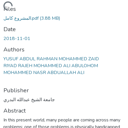
ding...
Files
المشروع كامل.pdf
(3.88 MB)
Date
2018-11-01
Authors
YUSUF ABDUL RAHMAN MOHAMMED ZAID
RIYAD RAJEH MOHAMMED ALI ABULOHOM
MOHAMMED NASR ABDUALLAH ALI
Publisher
جامعة الشيخ عبدالله البدري
Abstract
In this present world, many people are coming across many
problems; one of those problems is physically handicapped