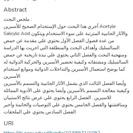
Abstract
ملخص البحث :
أجري هذا البحث حول الإستخدام الصحيح للأسبرين Acetyle
Salicylic Acid والآثار الجانبية المترتبة على سوء الاستخدام ويتكون
من عدة فصول الفصل الأول يحتوي علي مقدمة عن حمض
السالسليك وأهداف البحث والمنطلقة التي اجريت بها الدراسة
ومنهجية البحث والفصل الثاني يحتوي علي نبذة تاريخية عن حمض
السالسليك ومشتقاته وكيفية تحضير الأسبرين والحركية الدوائية له
كما يوضح استعمال الأسبرين والتداخلات الدوائية وموانع استخدام
الأسبرين
وأيضا الفصل الثالث الذي يشمل الآثار الجانبية والتسمم بالأسبرين
وكيفية معالجة التسمم بالأسبرين وأيضا يحتوي على الأدوية المماثلة
للاسبرين . الفصل الرابع يحتوي علي عرض نتائج الاستبيان
ومناقشتها والفصل الخامس يحتوي علي التوصيات والخاتمة وأخير
الفصل السادس يحتوي علي الملحقات
URI
https://ds.eaeu.edu.sd/handle/10.58971/1092