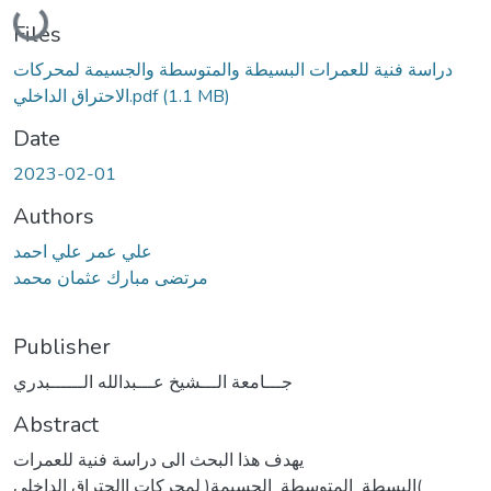
Loading...
Files
دراسة فنية للعمرات البسيطة والمتوسطة والجسيمة لمحركات
الاحتراق الداخلي.pdf
(1.1 MB)
Date
2023-02-01
Authors
علي عمر علي احمد
مرتضى مبارك عثمان محمد
Publisher
جـــامعة الـــشيخ عـــبدالله الــــــبدري
Abstract
يهدف هذا البحث الى دراسة فنية للعمرات
)البسطة_المتوسطة_الجسيمة( لمحركات االحتراق الداخلي