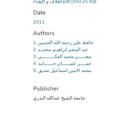
(300.25 KB)
الغلاف و الإهداء.pdf
Date
2011
Authors
1. حافظ علي رحمة الله الحسين
2. عبد المنعم ابراهيـم محمــد
3. معتـــــز محمد الفكـــــــــي
4. عمــــر عثمـــــان حــــــامد
5. محمد الامين اسماعيل صديق
Publisher
جامعة الشيخ عبدالله البدري