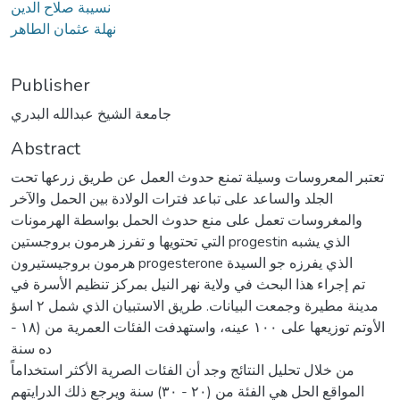
نسيبة صلاح الدين
نهلة عثمان الطاهر
Publisher
جامعة الشيخ عبدالله البدري
Abstract
تعتبر المعروسات وسيلة تمنع حدوث العمل عن طريق زرعها تحت
الجلد والساعد على تباعد فترات الولادة بين الحمل والآخر
والمغروسات تعمل على منع حدوث الحمل بواسطة الهرمونات
التي تحتويها و تفرز هرمون بروجستين progestin الذي يشبه
هرمون بروجيستيرون progesterone الذي يفرزه جو السيدة
تم إجراء هذا البحث في ولاية نهر النيل بمركز تنظيم الأسرة في
مدينة مطيرة وجمعت البيانات. طريق الاستبيان الذي شمل ٢ اسؤ
الأوتم توزيعها على ١٠٠ عينه، واستهدفت الفئات العمرية من (١٨ -
ده سنة
من خلال تحليل النتائج وجد أن الفئات الصرية الأكثر استخداماً
المواقع الحل هي الفئة من (٢٠ - ٣٠) سنة ويرجع ذلك الدرايتهم