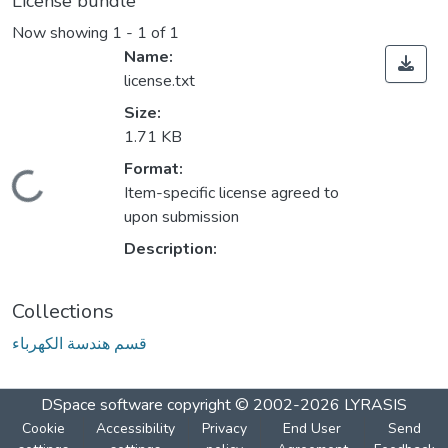
License bundle
Now showing
1 - 1 of 1
Name:
license.txt
Size:
1.71 KB
Format:
Loading...
Item-specific license agreed to
upon submission
Description:
Collections
قسم هندسة الكهرباء
DSpace software
copyright © 2002-2026
LYRASIS
Cookie
Accessibility
Privacy
End User
Send