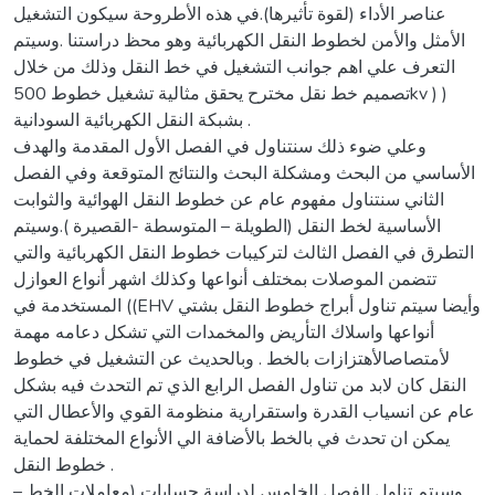
عناصر الأداء (لقوة تأثيرها).في هذه الأطروحة سيكون التشغيل
الأمثل والأمن لخطوط النقل الكهربائية وهو محظ دراستنا .وسيتم
التعرف علي اهم جوانب التشغيل في خط النقل وذلك من خلال
تصميم خط نقل مخترح يحقق مثالية تشغيل خطوط 500kv ) )
بشبكة النقل الكهربائية السودانية .
وعلي ضوء ذلك سنتناول في الفصل الأول المقدمة والهدف
الأساسي من البحث ومشكلة البحث والنتائج المتوقعة وفي الفصل
الثاني سنتناول مفهوم عام عن خطوط النقل الهوائية والثوابت
الأساسية لخط النقل (الطويلة – المتوسطة -القصيرة ).وسيتم
التطرق في الفصل الثالث لتركيبات خطوط النقل الكهربائية والتي
تتضمن الموصلات بمختلف أنواعها وكذلك اشهر أنواع العوازل
المستخدمة في ((EHV وأيضا سيتم تناول أبراج خطوط النقل بشتي
أنواعها واسلاك التأريض والمخمدات التي تشكل دعامه مهمة
لأمتصاصالأهتزازات بالخط . وبالحديث عن التشغيل في خطوط
النقل كان لابد من تناول الفصل الرابع الذي تم التحدث فيه بشكل
عام عن انسياب القدرة واستقرارية منظومة القوي والأعطال التي
يمكن ان تحدث في بالخط بالأضافة الي الأنواع المختلفة لحماية
خطوط النقل .
وسيتم تناول الفصل الخامس لدراسة حسابات (معاملات الخط –