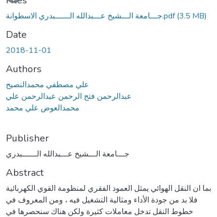
Loading...
Files
جـــامعة الـــشيخ عـــبدالله الــــــبدري الاسطوانة.pdf
(3.5 MB)
Date
2018-11-01
Authors
علي مصطفي محمدالنصيح
عبدالرحمن فتح الرحمن عبدالرحمن علي
محمدالعوض علي محمد
Publisher
جـــامعة الـــشيخ عـــبدالله الــــــبدري
Abstract
بما ان النقل الهوائي يمثل العمود الفقري لمنظومة القوي الكهربائية
فلا بد من جودة الأداء ومثالية التشغيل فيه ، ومن المعروف في
خطوط النقل تدخل معاملات كثيرة ولكن هناك سنحصرها في