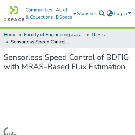
Communities
All of
Statistics
Log In
& Collections
DSpace
Home
Faculty of Engineering كلية الهندسه
Thesis
Sensorless Speed Control of BDFIG with MRAS-Based Flux Estimation
Sensorless Speed Control of BDFIG
with MRAS-Based Flux Estimation
Loading...