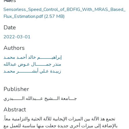
Files
Sensorless_Speed_Control_of_BDFIG_With_MRAS_Based_
Flux_Estimation.pdf
(2.57 MB)
Date
2022-03-01
Authors
إبراهيــــــــم خالد أحمـد محمـد
منذر جمـــــــال عـوض عبدالله
زبيـدة عـلي أبشـــــــــر محمـد
Publisher
جـــامعة الـــشيخ عـــبدالله الــــــبدري
Abstract
تجمع هذ الآلة بين الميزات الإيجابية للآلة الحثية والتزامنية معاً.
بالإضافة إلى ميزات أخرى جديدة جعلت منها مناسبة للعمل مع