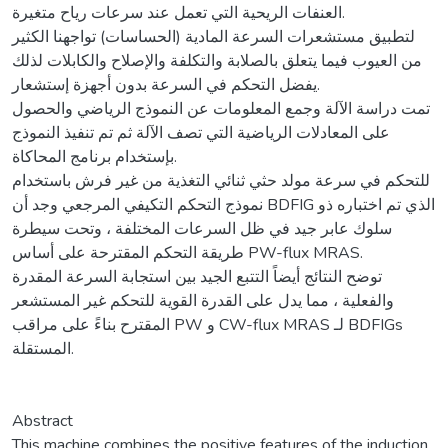
العنفات الريحية التي تعمل عند سرعات رياح متغيرة.
لتطبيق مستشعرات السرعة المادية (الحساسات) تواجهنا الكثير
من العيوب فيما يتعلق بالصلابة والتكلفة والإصلاح والكابلات لذلك
يفضل التحكم في السرعة بدون أجهزة إستشعار.
تمت دراسة الآلة وجمع المعلومات عن النموذج الرياضي والحصول
على المعادلات الرياضية التي تصف الآلة ثم تم تنفيذ النموذج
بإستخدام برنامج المحاكاة.
للتحكم في سرعة مولد حثي ثنائي التغذية من غير فرش باستخدام
نموذج التحكم التكيفي المرجعي وجد أن BDFIG الذي تم اختباره ذو
سلوك عابر جيد في ظل السرعات المختلفة ، وتحت سيطرة
طريقة التحكم المقترحة على أساس PW-flux MRAS.
توضح النتائج أيضاً التتبع الجيد بين استجابة السرعة المقدرة
والفعلية ، مما يدل على القدرة القوية للتحكم غير المستشعر
المقترح بناءً على مراقب PW و CW-flux MRAS لـ BDFIGs
المستقلة.
Abstract
This machine combines the positive features of the induction