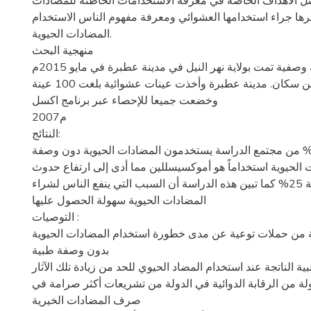
مثل الأهداف الخاصة في معرفة الاستخدامات الخاطئة للمضادات
رها جراء استخدامها العشوائي ومعرفة مفهوم الناس الاستخدام
المضادات الحيوية.
منهجية البحث
كانت هذه الدراسة وصفية تمت بولاية نهر النيل في مدينة عطبرة في مايو 2015م
استهدفت العامة من سكان. مدينة عطبرة وأخذت عينات عشوائية بلغت 100 عينة
وخضعت جميعا للإحصاء عبر برنامج اكسل
2007م
النتائج:
جدت الدراسة أن 42% من مجتمع الدراسة يستخدمون المضادات الحيوية دون وصفة
 الحيوية استخداماً هو أموكسيسللين مما أدى إلى ارتفاع حدوث
الأعراض الجانبية بنسبة 25% كما تبين هذه الدراسة أن السبب التي ينفع الناس لشراء
المضادات الحيوية سهولة الحصول عليها
التوصيات :
 من حملات توعية عن مدى خطورة استخدام المضادات الحيوية
بدون وصفة طبية
نبية الناتجة عند استخدام المضاد الحيوي للحد من زيادة تلك الآثار
ة من الرقابة الدوائية في الدولة من تشريعات أكثر صرامة في
صرف المضادات الخيرية