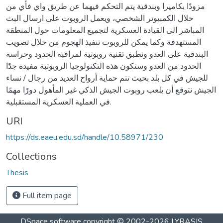
مزودًا بكاميرا وبندقية يتم التحكم فيهما عن طريق واي فأي من
خلال الكمبيوتر الشخصي، ويعمل الروبوت على ارسال البث
المباشر الى القيادة العسكرية لتجميع المعلومات حول المنطقة
المستهدفة وكما يمكن للروبوت تنفيذ الهجوم من خلال تصويب
البندقية على العدو ونطبق تقنية روبوتية لمراقبة الحدود وحراسة
الحدود من العدو وستكون هذه التكنولوجيا الروبوتية مفيدة جدًا
للجيش في كل بلد بحيث تتم حماية أرواح العديد من رجال / نساء
الجيش نتوقع أن يلعب روبوت الجيش الذكي غير المأهول دورًا مهمًا
في العملية العسكرية المستقبلية.
URI
https://ds.eaeu.edu.sd/handle/10.58971/230
Collections
Thesis
Full item page
DSpace software
copyright © 2002-2026
LYRASIS