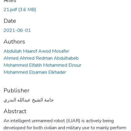
oading...
Files
21.pdf
(3.6 MB)
Date
2021-06-01
Authors
Abdullah Maarof Awod Mosafer
Ahmed Ahmed Redman Abdulhabeb
Mohammed Elfatih Mohammed Elnour
Mohammed Elsamani Elkhader
Publisher
جامة الشيخ عبدالله البدري
Abstract
An intelligent unmanned robot (IUAR) is actively being
developed for both civilian and military use to mainly perform