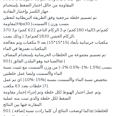
المقاومة من خالل اختبار الضغط بإستخدام
جهاز الكسر وإختبار النفاذية .
تم تصميم خلطة مرجعية وفق الطريقة البريطانية لتعطي
مقاومة)Mpa30 )بنسب وزن ) االسمنت
370 كجم/م،3الماء 180كجم/ م،3 الركام الناعم 622 كجم/ م3
،الركام الخشن 1830كجم/م3 ( وذلك بصب
مكعبات خرسانية بأبعاد )15*15*15( بعد 9 مكعبات وتم معالجة
المكعبات بغمرها في الماء.
تم تصميم مجموعة من الخلطات الخرسانية بإستخدام المضاف
الصناعية وهو الملدن الفائق )901sp )
بنسب )%1.5-%1-%0.5 %2-( من وزن األسمنت مع تثبيت نسبة
الماء واألسمنت وايضا عمل خلطتين
بتخفيض نسبة الماء واألسمنت بنسبة )%15-%10( .اي تم عمل
)7( خلطات بعدد 63 مكعب.
وتم عمل اختبار الهبوط لكل خلطة وتم إجراء إختبار مقاومة
الضغط لكل خلطة والذي تمت منه عملية
المقارنة فيها بين النتائج .
كما اوضحت النتائج أن كلما زادت نسبة إضافة ) 901sp )للخلطة