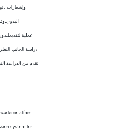
وإشعارات دفع 
اليدوي،وتم
عمليةالتقديمللدور
دراسة الجانب النظري
تقدم من الدراسة النظ
 academic affairs
ission system for