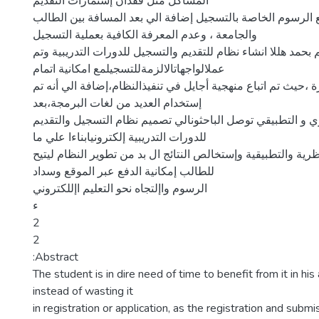
المشاكل مثل فقدان إستمارات التقديم
الرسوم الخاصة بالتسجيل إضافة الي بعد المسافة بين الطالب
والجامعة ، وعدم المعرفة الكافية بعملية التسجيل
 بحمد هللا انشاء نظام للتقديم والتسجيل للدورات التدريبية وتم
عملالواجهاتالالزمةللتسجيلمع امكانية اتمام
ة ،حيث تم اتباع منهجية أجايل في تنفيذالنظام،إضافة الي أنه تم
إستخدام العديد من لغات البرمجة،بعد
 و التطبيقي توصل الباحثونالي تصميم نظام التسجيل والتقديم
للدورات التدريبية إلكترونيابناءا علي ما
رية والتطبيقية وإستخالص النتائج ال بد من تطوير النظام ليتيح
للطالب إمكانية الدفع عبر الموقع وسداد
الرسوم واإلتجاه نحو التعليم اإللكتروني
ء
2
2
:Abstract
The student is in dire need of time to benefit from it in his
instead of wasting it
in registration or application, as the registration and subm