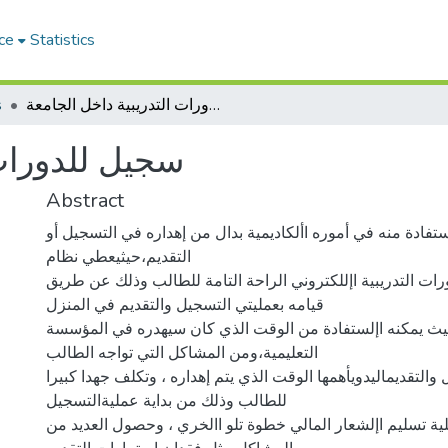
ce
Statistics
s
سجيل للدورات التدريبية داخل الجامعة
سجيل للدورات 
Abstract
تفادة منه في أموره األكاديمية بدال من إهداره في التسجيل أو
التقديم،حيثيعطي نظام
رات التدريبية اإللكتروني الراحة التامة للطالب وذلك عن طريق
قيامه بعمليتي التسجيل والتقديم في المنزل
يث يمكنه اإلستفادة من الوقت الذي كان سيهدره في المؤسسة
التعليمية،ومن المشاكل التي تواجه الطالب
 والتقديماليدويأهمها الوقت الذي يتم إهداره ، وتكلف جهدا كبيرا
للطالب وذلك من بداية عمليةالتسجيل
ية تسليم اإلشعار المالي خطوة تلو االخري ، وحصول العديد من