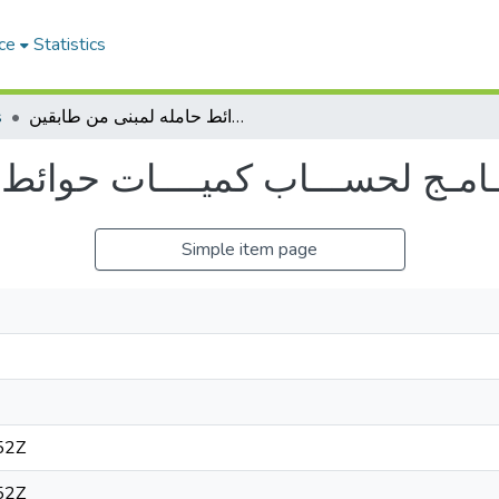
ce
Statistics
s
عمل بـرنـامـج لحســـاب كميــــات حوائط حامله لمبنى من طابقين
امـج لحســـاب كميــــات حوائط
Simple item page
52Z
52Z