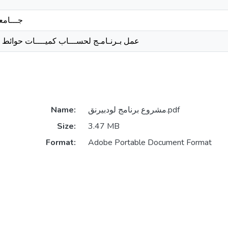
جـــامع
عمل بـرنـامـج لحســـاب كميــــات حوائط 
Name:
مشروع برنامج لودبيرنق.pdf
Size:
3.47 MB
Format:
Adobe Portable Document Format