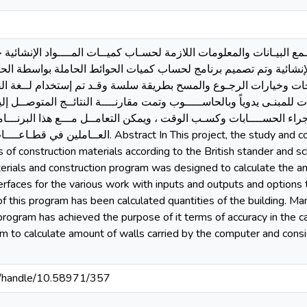
البيـانات والمعلومات اللازمة لحسـاب كميــات المــــواد الإنشائية 
إنشائية وتم تصميم برنامج لحساب كميات الحوائط الحاملة بواسطة ال
 وخيارات الرجـوع والمسح بطريقة سلسة وقـد تم إستخدام لــغة الفي
 للمبنـى يدوياً وبالحاســـــوب وتمت مقارنــــة النتائــج المتوصــل إلي
اء الحســــابات وكسـب الوقت ، ويمكن التعامــل مـــع هذا البرنـــا
project, the study and collection of data and information required to
es of construction materials according to the British stander and 
terials and construction program was designed to calculate the a
terfaces for the various work with inputs and outputs and option
of this program has been calculated quantities of the building. 
program has achieved the purpose of it terms of accuracy in the c
m to calculate amount of walls carried by the computer and consis
sd/handle/10.58971/357