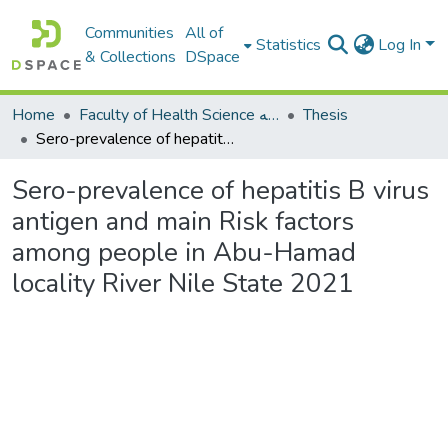
Communities
All of
Statistics
Log In
& Collections
DSpace
Home
Faculty of Health Science كلية العلوم الصحيه
Thesis
Sero-prevalence of hepatitis B virus antigen and main Risk factors among people in Abu-Hamad locality River Nile State 2021
Sero-prevalence of hepatitis B virus
antigen and main Risk factors
among people in Abu-Hamad
locality River Nile State 2021