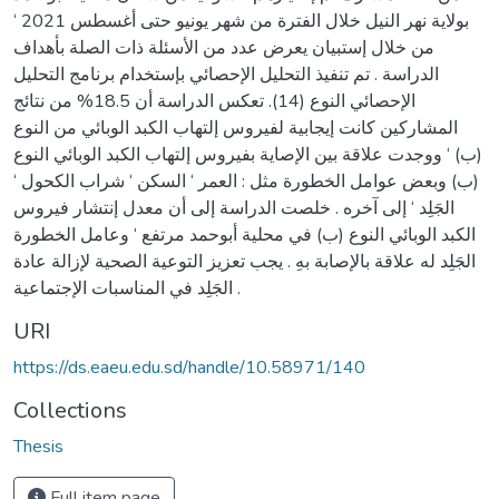
بولاية نهر النيل خلال الفترة من شهر يونيو حتى أغسطس 2021 ‘
من خلال إستبيان يعرض عدد من الأسئلة ذات الصلة بأهداف
الدراسة . تم تنفيذ التحليل الإحصائي بإستخدام برنامج التحليل
الإحصائي النوع (14). تعكس الدراسة أن 18.5% من نتائج
المشاركين كانت إيجابية لفيروس إلتهاب الكبد الوبائي من النوع
(ب) ‘ ووجدت علاقة بين الإصاية بفيروس إلتهاب الكبد الوبائي النوع
(ب) وبعض عوامل الخطورة مثل : العمر ‘ السكن ‘ شراب الكحول ‘
الجَلِد ‘ إلى آخره . خلصت الدراسة إلى أن معدل إنتشار فيروس
الكبد الوبائي النوع (ب) في محلية أبوحمد مرتفع ‘ وعامل الخطورة
الجَلِد له علاقة بالإصابة بهِ . يجب تعزيز التوعية الصحية لإزالة عادة
الجَلِد في المناسبات الإجتماعية .
URI
https://ds.eaeu.edu.sd/handle/10.58971/140
Collections
Thesis
Full item page