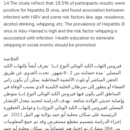
14.The study reflect that 18.5% of participants results were
positive for hepatitis B virus, and found association between
infected with HBV and some risk factors like: age, residence,
alcohol drinking, whipping, etc. The prevalence of Hepatitis B
virus in Abu-Hamad is high and the risk factor whipping is
associated with infection. Health education to eliminate
whipping in social events should be promoted.
الخلاصة
فيروس إلتهاب الكبد الوبائي النوع (ب) ‘ يعرف أيضاً بإلتهاب الكبد
المصلي ‘ مدة حضانته من 2 -6 شهور . تحدث العدوى عن طريق
الحقن المباشر أو تلوث الأغشية المخاطية. يمكن أن يكون زاتي
الشفاء أو يتطور إلى سرطان الخلية الكبدية الذي يسبب الوفاة في
المناطق التي يكون فيها فيروس الكبد الوبائي النوع (ب) متوطن
وإصابة حديثي الولادة شائعة . تهدف الدراسة لتحديد معدل الإنتشار
المصلي لفيروس إلتهاب الكبد الوبائي النوع(ب) وعوامل الخطورة
الرئيسية على سكان محلية أبو حمد بولاية نهر النيل 2021 . تم
إجراء الدراسة بتصميم مقطع مستعرض وقد تم جمع المعلومات
من 384 مشارك تم إختيارهم عشوائياً من سكان محلية أبو حمد