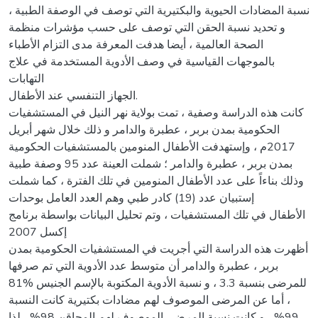
نسبة المضادات الحيوية والبكتيرية التي توصف في الوصفة الطبية ،
و تحديد نسبة الحقن التي توصف على حسب مؤشرات منظمة
الصحة العالمية ، أيضا هدفت المعرفة مدى التزام الأطباء
بالموجهات القياسية في وصف الأدوية المستخدمة في علاج
التهابات
الجهاز التنفسي عند الأطفال.
كانت هذه الدراسة وصفية ، تمت بولاية نهر النيل في المستشفيات
الحكومية بمدن بربر ، عطبرة والدامر و ذلك خلال شهر أبريل
2017م ، وإستهدفت الأطفال المنومين بالمستشفيات الحكومية
بمدن بربر ، عطبرة والدامر ؛ شملت العينة عدد 95 وصفة طبية
وذلك بناءاً على عدد الأطفال المنومين في تلك الفترة ، كما شملت
إستبيان عدد (19) كادر طبي وهم العدد العامل بوحدات
الأطفال في تلك المستشفيات ، وتم تحليل البيانات بواسطة برنامج
إكسل 2007
أظهرت هذه الدراسة التي أجريت في المستشفيات الحكومية بمدن
بربر ، عطبرة والدامر أن متوسط عدد الأدوية التي تم صرفها
للمرضى بنسبة 3.3 ، و نسبة الأدوية المكتوبة بالإسم الجنيس %81
، أما عن المرضى الموصوف لهم مضادات بكتيرية كانت النسبة
99% ، و كانت نسبة المرضى الموصوف لهم المحاقن 98% ، لذا