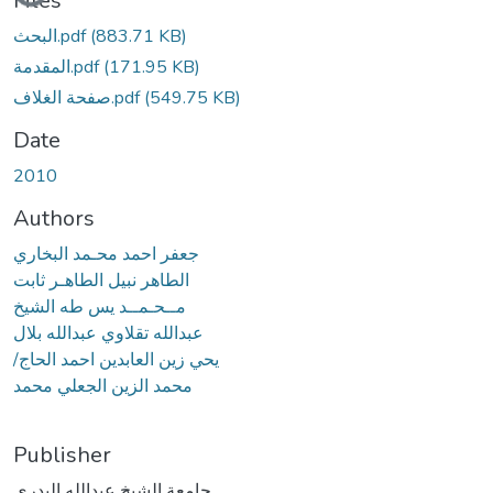
Files
(883.71 KB)
البحث.pdf
(171.95 KB)
المقدمة.pdf
(549.75 KB)
صفحة الغلاف.pdf
Date
2010
Authors
جعفر احمد محـمد البخاري
الطاهر نبيل الطاهـر ثابت
مــحـمــد يس طه الشيخ
عبدالله تقلاوي عبدالله بلال
/يحي زين العابدين احمد الحاج
محمد الزين الجعلي محمد
Publisher
جامعة الشيخ عبدالله البدري