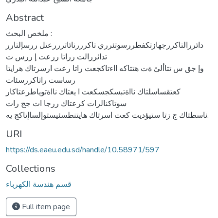
Abstract
ملخص البحث :
دائررالتاكررجهازتكفطررسوتئرري تاكرررنائاترررعتل ررسإلتارر
تدائررالت رراتا ررعت إ ررس ت
وإ جق س تتاألئ ةت هتتاكه ااءتاكجعت راتا رعت ارسرتاك هرايتا
رساست راتاكررسئات
كعتقساسلتاك نااةتبسكجسكعت ا يعتاك نااةتوياطرعتاكار
سوتاكنالرات كرعتاك ررجا ات جج رات
ناسطتاك ج زتا ستيؤديت كعت اسرتاك هايتنطسئيستوإلساإتاكج يه.
URI
https://ds.eaeu.edu.sd/handle/10.58971/597
Collections
قسم هندسة الكهرباء
Full item page