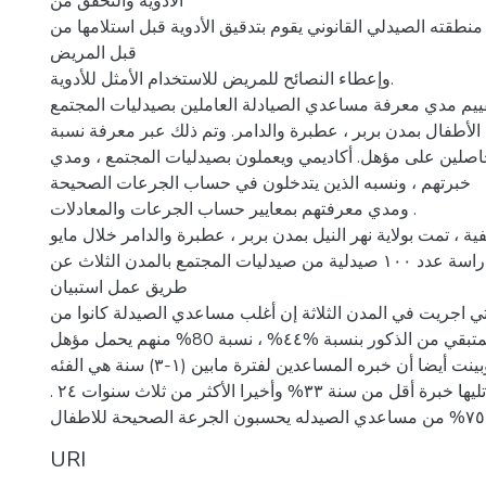
الأدوية والتحقق من
طقته الصيدلي القانوني يقوم بتدقيق الأدوية قبل استلامها من
قبل المريض
وإعطاء النصائح للمريض للاستخدام الأمثل للأدوية.
ييم مدي معرفة مساعدي الصيادلة العاملين بصيدليات المجتمع
لأطفال بمدن بربر ، عطبرة والدامر. وتم ذلك عبر معرفة نسبة
صلين على مؤهل. أكاديمي ويعملون بصيدليات المجتمع ، ومدي
خبرتهم ، ونسبه الذين يتدخلون في حساب الجرعات الصحيحة
ومدي معرفتهم بمعايير حساب الجرعات والمعادلات .
 ، تمت بولاية نهر النيل بمدن بربر ، عطبرة والدامر خلال مايو
۲۰۱۷ ، استهدفت الدراسة عدد ۱۰۰ صيدلية من صيدليات المجتمع بالمدن الثلاث عن
طريق عمل استبيان
ي اجريت في المدن الثلاثة إن أغلب مساعدي الصيدلة كانوا من
الإناث بنسبة ٥٦% والمتبقي من الذكور بنسبة %٤٤% ، نسبة 80% منهم يحمل مؤهل
أكاديمي جامعي، وبينت أيضا أن خبره المساعدين لفترة مابين (۱-۳) سنة هي الفئه
الاغلب بنسبة ٤٣% ، تليها خبرة أقل من سنة ٣٣% وأخيرا الأكثر من ثلاث سنوات ٢٤ .
URI